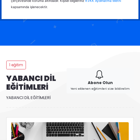
çerçevesinde koruma altındadır. Kişisel bilgileriniz
KVKK Aydınlatma Metni
kapsamında işlenecektir.
1 eğitim
YABANCI DİL
Abone Olun
EĞİTİMLERİ
Yeni eklenen eğitimleri size bildirelim
YABANCI DİL EĞİTİMLERİ