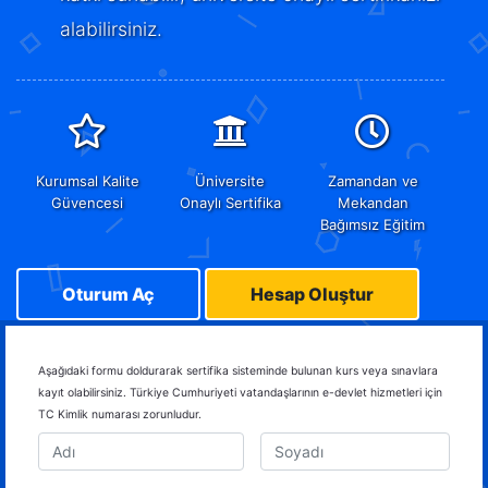
alabilirsiniz.
Kurumsal Kalite
Üniversite
Zamandan ve
Güvencesi
Onaylı Sertifika
Mekandan
Bağımsız Eğitim
Oturum Aç
Hesap Oluştur
Aşağıdaki formu doldurarak sertifika sisteminde bulunan kurs veya sınavlara
kayıt olabilirsiniz. Türkiye Cumhuriyeti vatandaşlarının e-devlet hizmetleri için
TC Kimlik numarası zorunludur.